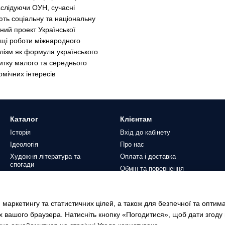
аслідуючи ОУН, сучасні
ть соціальну та національну
шний проект Української
ащі роботи міжнародного
лізм як формула українського
витку малого та середнього
омічних інтересів
Каталог
Клієнтам
Історія
Вхід до кабінету
Ідеологія
Про нас
Художня література та
Оплата і доставка
спогади
Обмін та повернення
Дмитро Донцов
Контактна інформація
Діаспорні видання
Блог
Колекція
 маркетингу та статистичних цілей, а також для безпечної та оптим
Угода користувача
х вашого браузера. Натисніть кнопку «Погодитися», щоб дати згоду