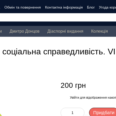
а
Обмін та повернення
Контактна інформація
Блог
Угода кор
и
Дмитро Донцов
Діаспорні видання
Колекція
 соціальна справедливість. VI
200 грн
Увійти
для відображення накоп
%
Придбати