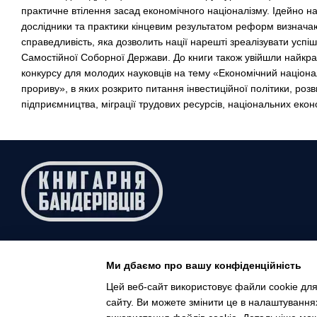
практичне втілення засад економічного націоналізму. Ідейно н
дослідники та практики кінцевим результатом реформ визначаю
справедливість, яка дозволить нації нарешті зреалізувати успі
Самостійної Соборної Держави. До книги також увійшли найкр
конкурсу для молодих науковців на тему «Економічний націона
прориву», в яких розкрито питання інвестиційної політики, роз
підприємництва, міграції трудових ресурсів, національних екон
1929 - 2025
Ми дбаємо про вашу конфіденційність
Мобільна версія
Цей веб-сайт використовує файли cookie для
сайту. Ви можете змінити це в налаштування
Інтернет-магазин створений з Хорошоп