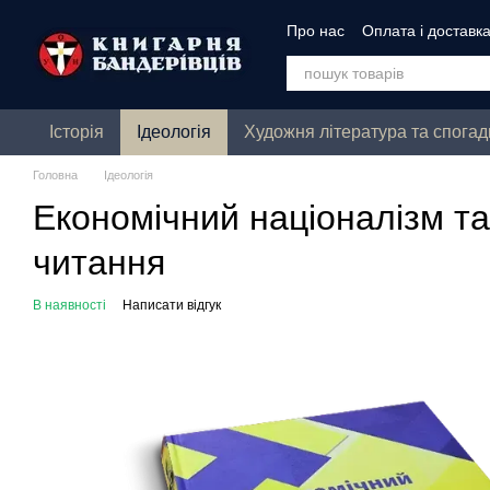
Перейти до основного контенту
Про нас
Оплата і доставк
Історія
Ідеологія
Художня література та спогад
Головна
Ідеологія
Економічний націоналізм та
читання
В наявності
Написати відгук