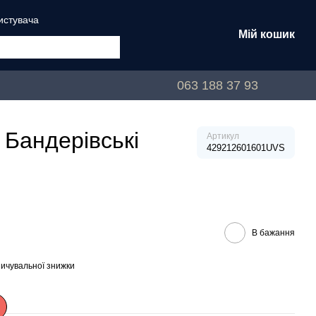
истувача
Мій кошик
063 188 37 93
 Бандерівські
Артикул
429212601601UVS
В бажання
ичувальної знижки