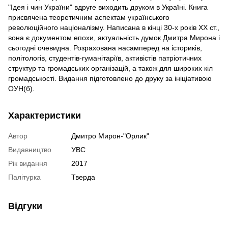
"Ідея і чин України" вдруге виходить друком в Україні. Книга
присвячена теоретичним аспектам українського
революційного націоналізму. Написана в кінці 30-х років XX ст.,
вона є документом епохи, актуальність думок Дмитра Мирона і
сьогодні очевидна. Розрахована насамперед на істориків,
політологів, студентів-гуманітаріїв, активістів патріотичних
структур та громадських організацій, а також для широких кіл
громадськості. Видання підготовлено до друку за ініціативою
ОУН(б).
Характеристики
Автор
Дмитро Мирон-"Орлик"
Видавництво
УВС
Рік видання
2017
Палітурка
Тверда
Відгуки