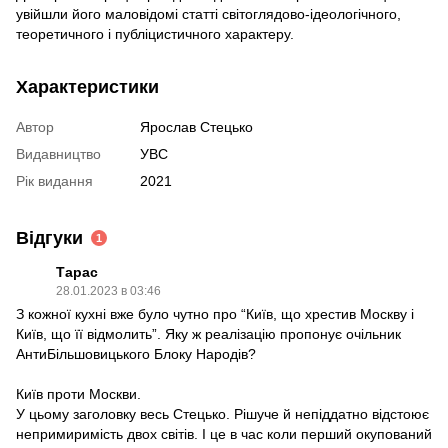
увійшли його маловідомі статті світоглядово-ідеологічного,
теоретичного і публіцистичного характеру.
Характеристики
Автор
Ярослав Стецько
Видавництво
УВС
Рік видання
2021
Відгуки
1
Тарас
28.01.2023 в 03:46
З кожної кухні вже було чутно про “Київ, що хрестив Москву і
Київ, що її відмолить”. Яку ж реалізацію пропонує очільник
АнтиБільшовицького Блоку Народів?
Київ проти Москви.
У цьому заголовку весь Стецько. Рішуче й непіддатно відстоює
непримиримість двох світів. І це в час коли перший окупований